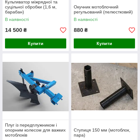
Культиватор міжрядної та
суцільної обробки (1,6 м,
Окучник мотоблочний
барабан)
регульований (пелюстковий)
В наявності
В наявності
14 500
880
₴
₴
Купити
Купити
Плуг із передплужником і
опорним колесом для важких
Ступиця 150 мм (мотоблок,
мотоблоків
пара)