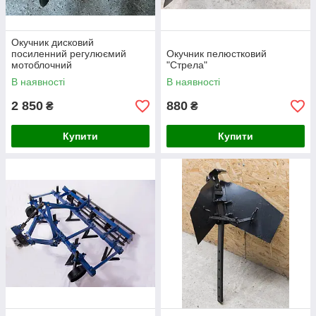
Окучник дисковий
посиленний регулюємий
Окучник пелюстковий
мотоблочний
"Стрела"
В наявності
В наявності
2 850
880
₴
₴
Купити
Купити