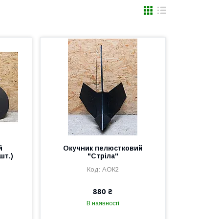
й
Окучник пелюстковий
шт.)
"Стріла"
АОК2
880 ₴
В наявності