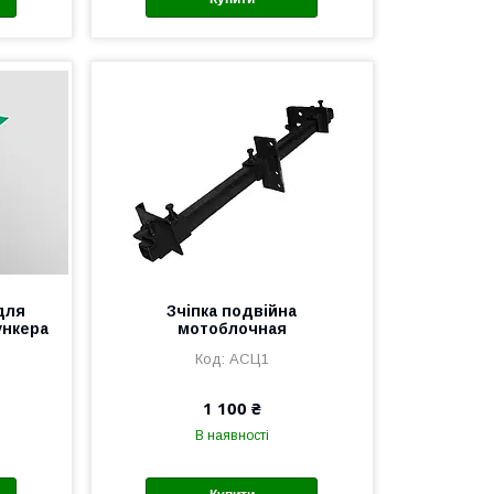
для
Зчіпка подвійна
ункера
мотоблочная
АСЦ1
1 100 ₴
В наявності