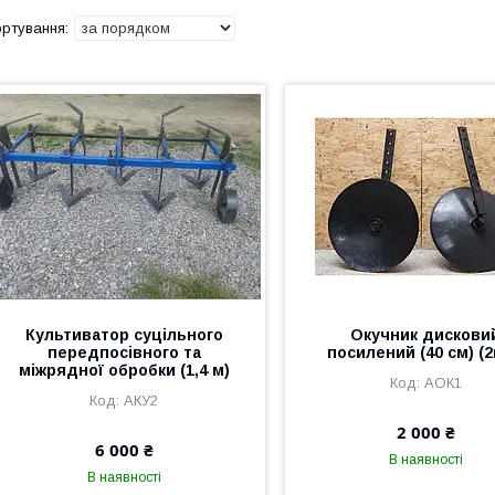
Культиватор суцільного
Окучник дискови
передпосівного та
посилений (40 см) (2
міжрядної обробки (1,4 м)
АОК1
АКУ2
2 000 ₴
6 000 ₴
В наявності
В наявності