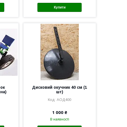
Купити
лок
Дисковий окучник 40 см (1
на)
шт)
АОД400
1 000 ₴
В наявності