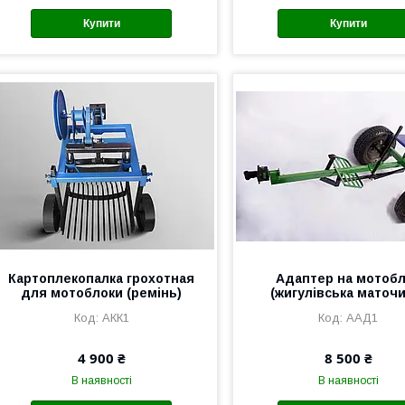
Купити
Купити
Картоплекопалка грохотная
Адаптер на мотоб
для мотоблоки (ремінь)
(жигулівська маточи
АКК1
ААД1
4 900 ₴
8 500 ₴
В наявності
В наявності