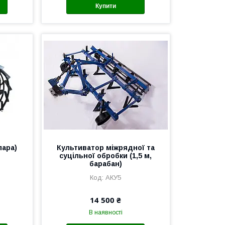
Купити
пара)
Культиватор міжрядної та
суцільної обробки (1,5 м,
барабан)
АКУ5
14 500 ₴
В наявності