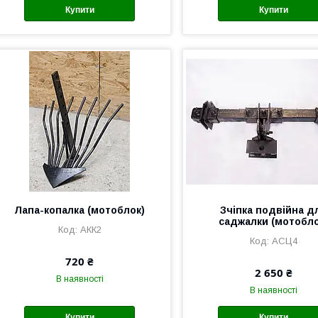
Купити
Купити
Лапа-копалка (мотоблок)
Зчіпка подвійна д
саджалки (мотобло
АКК2
АСЦ4
720 ₴
2 650 ₴
В наявності
В наявності
Купити
Купити