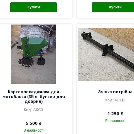
Купити
Купити
Картоплесаджалка для
Зчіпка потрійна
мотоблока (35 л, бункер для
АСЦ2
добрив)
АКС3
1 250 ₴
В наявності
5 500 ₴
В наявності