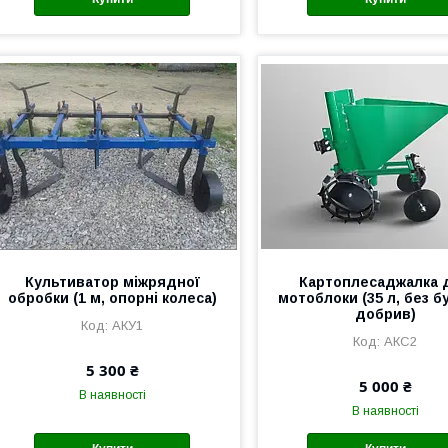
Культиватор міжрядної
Картоплесаджалка 
обробки (1 м, опорні колеса)
мотоблоки (35 л, без б
добрив)
АКУ1
АКС2
5 300 ₴
5 000 ₴
В наявності
В наявності