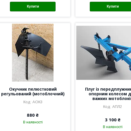
Купити
Купити
Окучник пелюстковий
Плуг із передплужни
регульований (мотоблочний)
опорним колесом 
важких мотоблокі
АОК3
АПЛ2
880 ₴
3 100 ₴
В наявності
В наявності