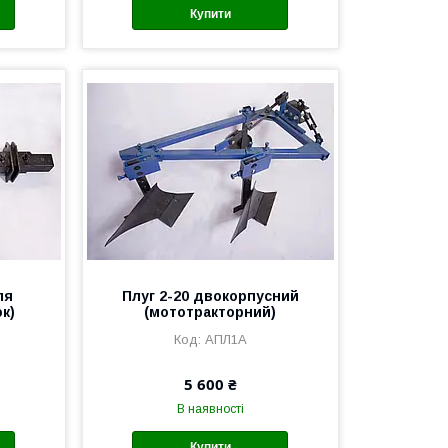
Купити
ля
Плуг 2-20 двокорпусний
к)
(мототракторний)
АПЛ1А
5 600 ₴
В наявності
Купити