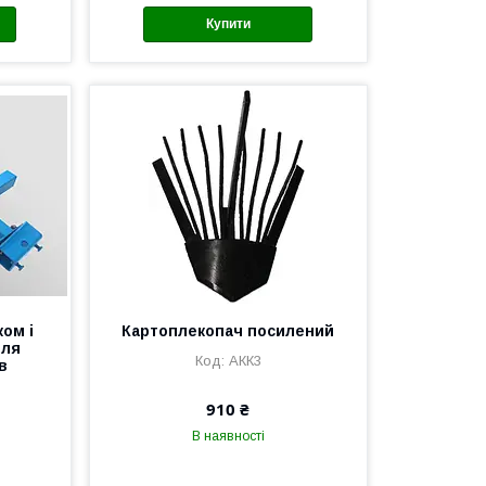
Купити
ком і
Картоплекопач посилений
для
АКК3
в
910 ₴
В наявності