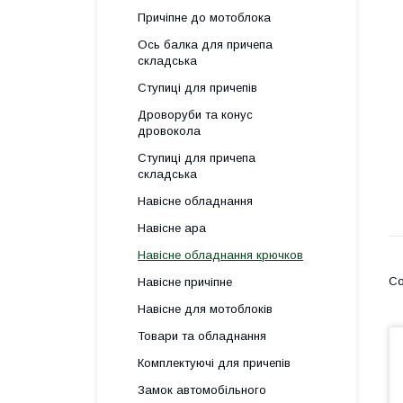
Причіпне до мотоблока
Ось балка для причепа
складська
Ступиці для причепів
Дроворуби та конус
дровокола
Ступиці для причепа
складська
Навісне обладнання
Навісне ара
Навісне обладнання крючков
Навісне причіпне
Навісне для мотоблоків
Товари та обладнання
Комплектуючі для причепів
Замок автомобільного