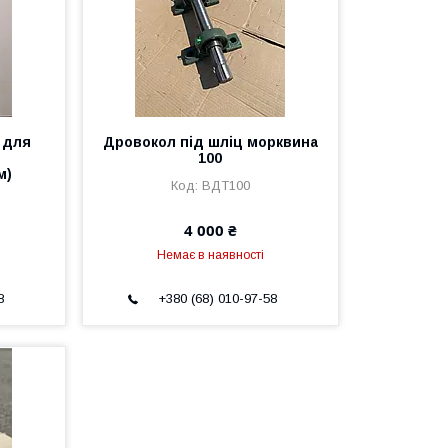
 для
Дровокол під шліц морквина
100
м)
ВДТ100
4 000 ₴
Немає в наявності
8
+380 (68) 010-97-58