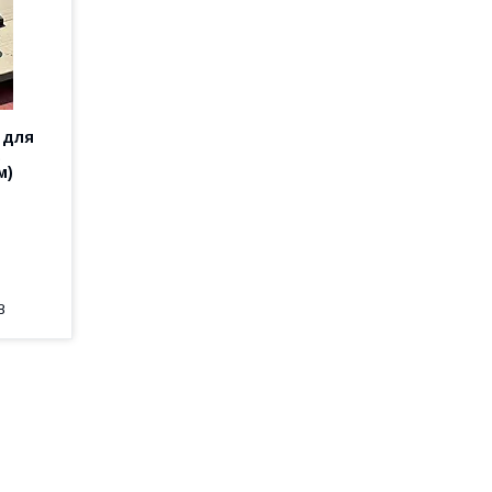
 для
м)
8