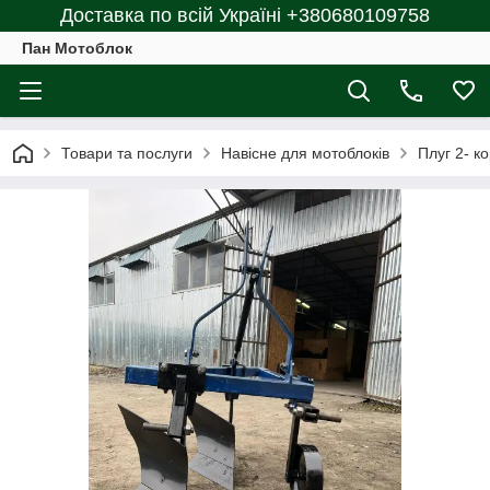
Доставка по всій Україні +380680109758
Пан Мотоблок
Товари та послуги
Навісне для мотоблоків
Плуг 2- к