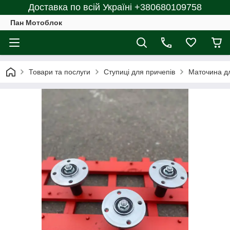
Доставка по всій Україні +380680109758
Пан Мотоблок
Товари та послуги
Ступиці для причепів
Маточина дл