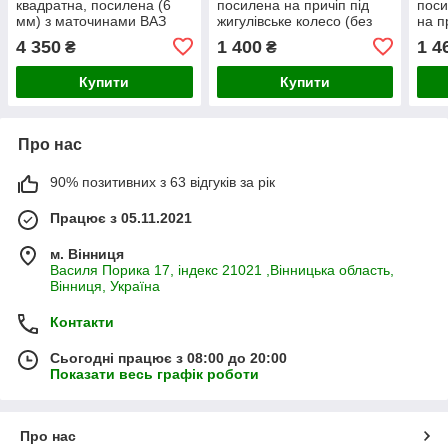
квадратна, посилена (6
посилена на причіп під
пос
мм) з маточинами ВАЗ
жигулівське колесо (без
на п
2108 під жигулівське
болтів)
коле
4 350
1 400
1 4
₴
₴
колесо
Купити
Купити
Про нас
90% позитивних з 63 відгуків за рік
Працює з 05.11.2021
м. Вінниця
Василя Порика 17, індекс 21021 ,Вінницька область,
Вінниця, Україна
Контакти
Сьогодні працює з 08:00 до 20:00
Показати весь графік роботи
Про нас