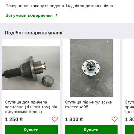
Повернення товару впродовж 14 днів за домовленістю
Всі умови повернення
Подібні товари компанії
Ступиця для причепа
Ступиця під жигулівське
Ступ
посилена (зі шплінтом) під
колесо 4*98
прич
жигулівське колесо
коле
1 250
1 300
1 3
₴
₴
Купити
Купити