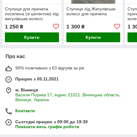
Ступиця для причепа
Ступиця під Жигулівське
Ступ
посилена (зі шплінтом) під
колесо для причепа
прич
жигулівське колесо
коле
1 250
1 300
1 3
₴
₴
Купити
Купити
Про нас
90% позитивних з 63 відгуків за рік
Працює з 05.11.2021
м. Вінниця
Василя Порика 17, індекс 21021 ,Вінницька область,
Вінниця, Україна
Контакти
Сьогодні працює з 09:00 до 19:30
Показати весь графік роботи