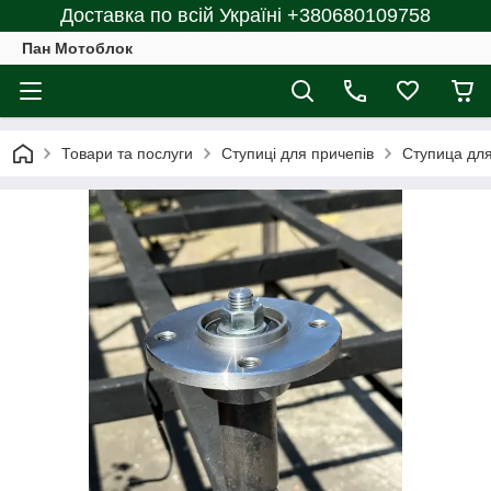
Доставка по всій Україні +380680109758
Пан Мотоблок
Товари та послуги
Ступиці для причепів
Ступица для