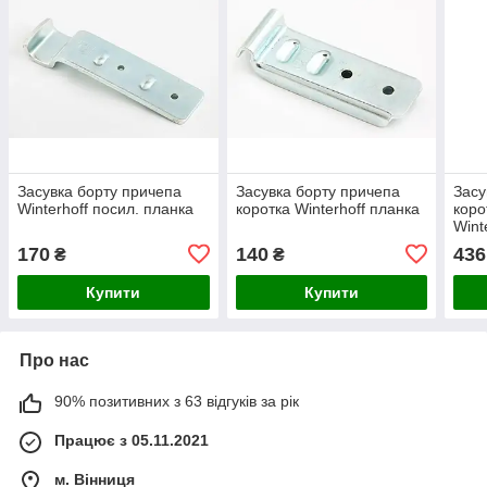
Засувка борту причепа
Засувка борту причепа
Засу
Winterhoff посил. планка
коротка Winterhoff планка
коро
Winte
170
140
436
₴
₴
Купити
Купити
Про нас
90% позитивних з 63 відгуків за рік
Працює з 05.11.2021
м. Вінниця