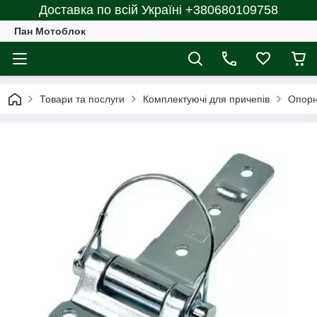
Доставка по всій Україні +380680109758
Пан Мотоблок
Товари та послуги
Комплектуючі для причепів
Опорн