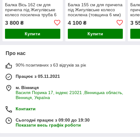
Балка Вісь 162 см для
Балка 155 см для причепа
Балк
причепа під Жигулівське
під Жигулівське колесо
прич
колесо посилена труба 6
посилена (товщина 6 мм)
коле
мм
1.5т
3 800
4 100
3 5
₴
₴
Купити
Купити
Про нас
90% позитивних з 63 відгуків за рік
Працює з 05.11.2021
м. Вінниця
Василя Порика 17, індекс 21021 ,Вінницька область,
Вінниця, Україна
Контакти
Сьогодні працює з 09:00 до 19:30
Показати весь графік роботи