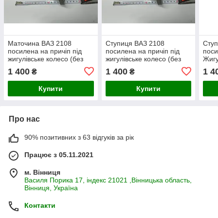
Маточина ВАЗ 2108
Ступиця ВАЗ 2108
Ступ
посилена на причіп під
посилена на причіп під
поси
жигулівське колесо (без
жигулівське колесо (без
Жигу
болтів)
болтів)
болт
1 400
1 400
1 4
₴
₴
Купити
Купити
Про нас
90% позитивних з 63 відгуків за рік
Працює з 05.11.2021
м. Вінниця
Василя Порика 17, індекс 21021 ,Вінницька область,
Вінниця, Україна
Контакти