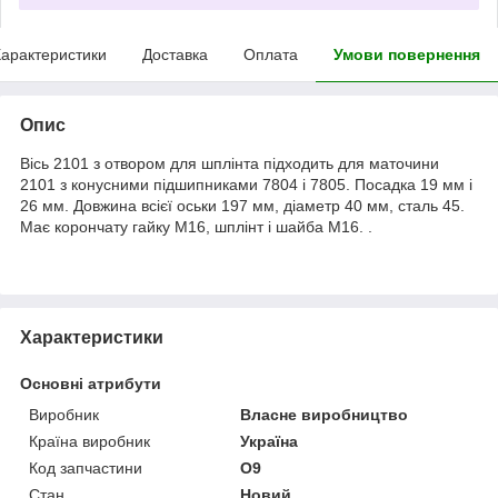
арактеристики
Доставка
Оплата
Умови повернення
Опис
Вісь 2101 з отвором для шплінта підходить для маточини
2101 з конусними підшипниками 7804 і 7805. Посадка 19 мм і
26 мм. Довжина всієї оськи 197 мм, діаметр 40 мм, сталь 45.
Має корончату гайку М16, шплінт і шайба М16. .
Характеристики
Основні атрибути
Виробник
Власне виробництво
Країна виробник
Україна
Код запчастини
О9
Стан
Новий