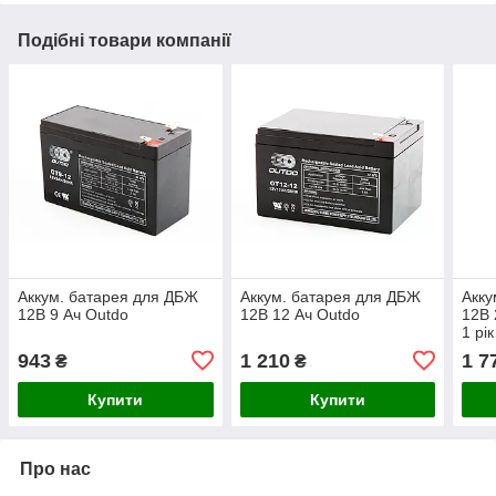
Подібні товари компанії
Аккум. батарея для ДБЖ
Аккум. батарея для ДБЖ
Акку
12В 9 Ач Outdo
12В 12 Ач Outdo
12В 
1 рі
943
1 210
1 7
₴
₴
Купити
Купити
Про нас