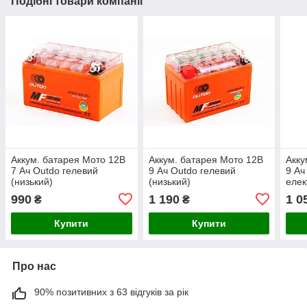
Подібні товари компанії
Аккум. батарея Мото 12В
Аккум. батарея Мото 12В
Акку
7 Ач Outdo гелевий
9 Ач Outdo гелевий
9 Ач
(низький)
(низький)
елек
990
1 190
1 0
₴
₴
Купити
Купити
Про нас
90% позитивних з 63 відгуків за рік