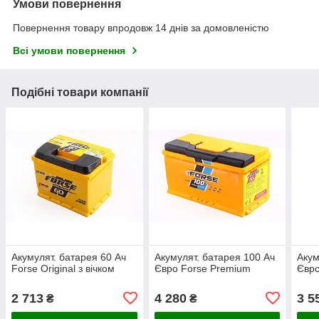
Умови повернення
Повернення товару впродовж 14 днів за домовленістю
Всі умови повернення
Подібні товари компанії
Акумулят. батарея 60 Ач
Акумулят. батарея 100 Ач
Акум
Forse Original з вічком
Євро Forse Premium
Євро
2 713
4 280
3 5
₴
₴