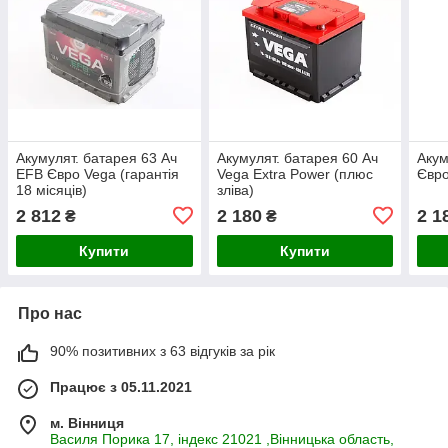
Акумулят. батарея 63 Ач
Акумулят. батарея 60 Ач
Акум
EFB Євро Vega (гарантія
Vega Extra Power (плюс
Євро
18 місяців)
зліва)
2 812
2 180
2 1
₴
₴
Купити
Купити
Про нас
90% позитивних з 63 відгуків за рік
Працює з 05.11.2021
м. Вінниця
Василя Порика 17, індекс 21021 ,Вінницька область,