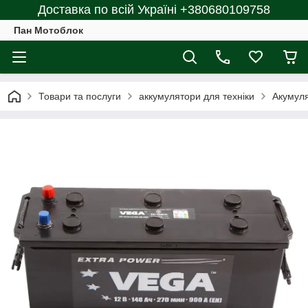
Доставка по всій Україні +380680109758
Пан Мотоблок
Товари та послуги
аккумулятори для техніки
Акумуля