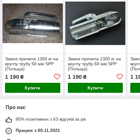
Замок причепа 1300 кг на
Замок причепа 1300 кг на
Замо
круглу трубу 50 мм SPP
круглу трубу 60 мм SPP
круг
(Польща)
(Польща)
(По
1 190
1 190
1 1
₴
₴
Купити
Купити
Про нас
90% позитивних з 63 відгуків за рік
Працює з 05.11.2021