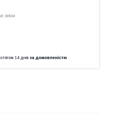
од:
39504
ротягом 14 днів
за домовленістю