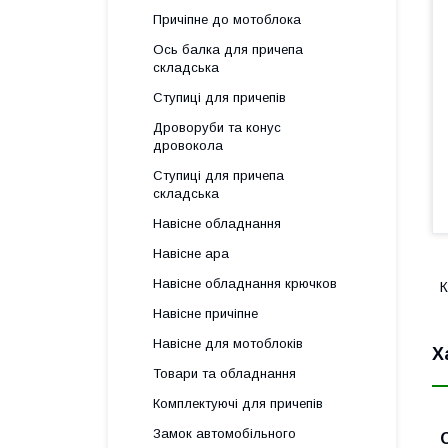
Причіпне до мотоблока
Ось балка для причепа
складська
Ступиці для причепів
Дроворуби та конус
дровокола
Ступиці для причепа
складська
Навісне обладнання
Навісне ара
Навісне обладнання крючков
К
Навісне причіпне
Навісне для мотоблоків
Х
Товари та обладнання
Комплектуючі для причепів
Замок автомобільного