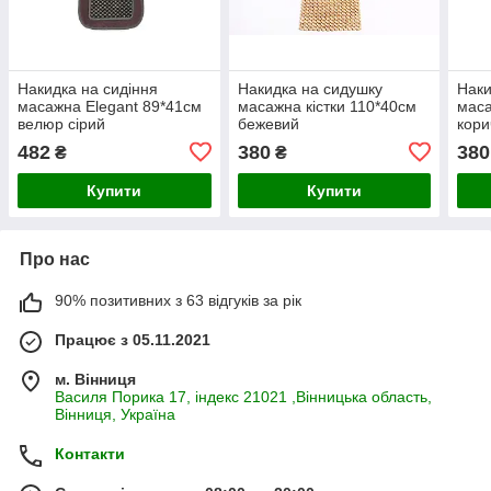
Накидка на сидіння
Накидка на сидушку
Наки
масажна Elegant 89*41см
масажна кістки 110*40см
маса
велюр сірий
бежевий
кори
482
380
380
₴
₴
Купити
Купити
Про нас
90% позитивних з 63 відгуків за рік
Працює з 05.11.2021
м. Вінниця
Василя Порика 17, індекс 21021 ,Вінницька область,
Вінниця, Україна
Контакти