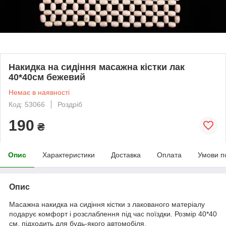
Накидка на сидіння масажна кістки лак
40*40см бежевий
Немає в наявності
Код: 53066
Роздріб
190
₴
Опис
Характеристики
Доставка
Оплата
Умови п
Опис
Масажна накидка на сидіння кістки з лакованого матеріалу
подарує комфорт і розслаблення під час поїздки. Розмір 40*40
см, підходить для будь-якого автомобіля.