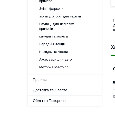
причепа
Зчіпні фаркопи
аккумулятори для техніки
Н
Ступиці для легкових
д
причепів
а
камери та колеса
Зарядні Станції
Х
Накидки та чохли
Аксесуари для авто
Моторне Мастило
Про нас
В
Доставка та Оплата
К
Обмін та Повернення