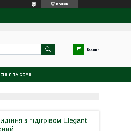
Кошик
Кошик
ЕННЯ ТА ОБМІН
идіння з підігрівом Elegant
рний